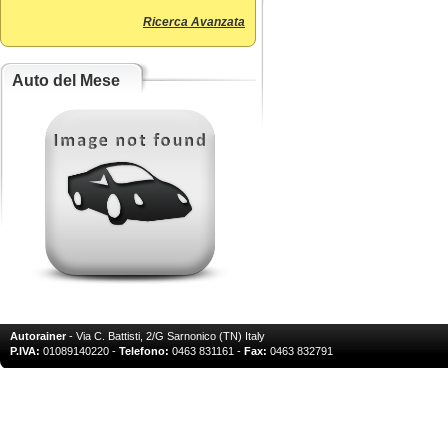
Ricerca Avanzata
Auto del Mese
Autorainer
- Via C. Battisti, 2/G Sarnonico (TN) Italy
P.IVA:
01089140220 -
Telefono:
0463 831161 -
Fax:
0463 832791