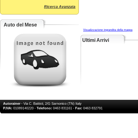
Ricerca Avanzata
Auto del Mese
Visualizzazione ingrandita della mappa
Ultimi Arrivi
Autorainer
- Via C. Battisti, 2/G Sarnonico (TN) Italy
P.IVA:
01089140220 -
Telefono:
0463 831161 -
Fax:
0463 832791