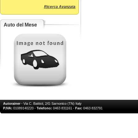
Ricerca Avanzata
Auto del Mese
Autorainer
- Via C. Battisti, 2/G Sarnonico (TN) Italy
P.IVA:
01089140220 -
Telefono:
0463 831161 -
Fax:
0463 832791