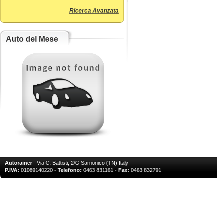
Ricerca Avanzata
Auto del Mese
Autorainer
- Via C. Battisti, 2/G Sarnonico (TN) Italy
P.IVA:
01089140220 -
Telefono:
0463 831161 -
Fax:
0463 832791