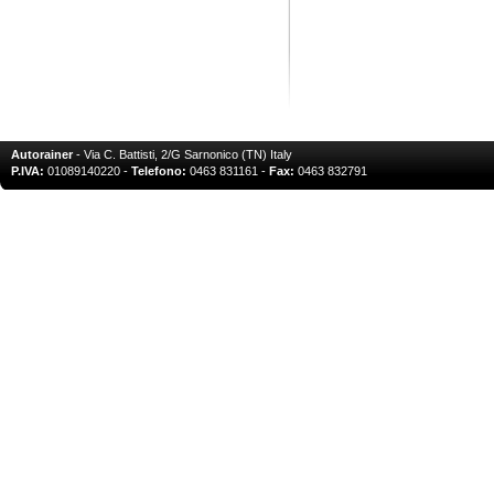
Autorainer
- Via C. Battisti, 2/G Sarnonico (TN) Italy
P.IVA:
01089140220 -
Telefono:
0463 831161 -
Fax:
0463 832791